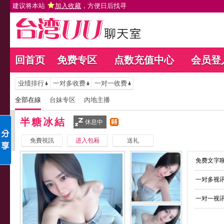
建议将本站
加入收藏
，方便日后找寻
回首页
免费专区
点数充值中心
会员登
业绩排行
一对多收费
一对一收费
全部在線
台妹专区
內地主播
半糖冰結
休息中
免費視訊
进入包厢
送礼
免费文字聊
一对多视讯
一对一视讯